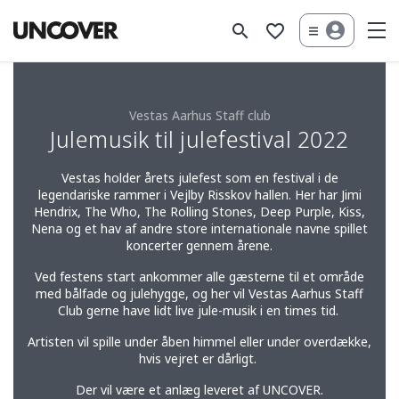
search
favorite_border
Vestas Aarhus Staff club
Julemusik til julefestival 2022
Vestas holder årets julefest som en festival i de
legendariske rammer i Vejlby Risskov hallen. Her har Jimi
Hendrix, The Who, The Rolling Stones, Deep Purple, Kiss,
Nena og et hav af andre store internationale navne spillet
koncerter gennem årene.
Ved festens start ankommer alle gæsterne til et område
med bålfade og julehygge, og her vil Vestas Aarhus Staff
Club gerne have lidt live jule-musik i en times tid.
Artisten vil spille under åben himmel eller under overdække,
hvis vejret er dårligt.
Der vil være et anlæg leveret af UNCOVER.