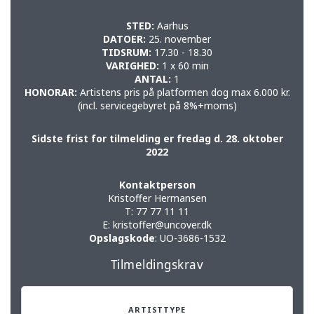
STED:
Aarhus
DATOER:
25. november
TIDSRUM:
17.30 - 18.30
VARIGHED:
1 x 60 min
ANTAL:
1
HONORAR:
Artistens pris på platformen dog max 6.000 kr.
(incl. servicegebyret på 8%+moms)
Sidste frist for tilmelding er fredag d. 28. oktober
2022
Kontaktperson
Kristoffer Hermansen
T:
77 77 11 11
E:
kristoffer@uncover.dk
Opslagskode
: UO-3686-1532
Tilmeldingskrav
ARTISTTYPE