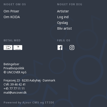
NOGET OM OS
NOGET FOR DIG
Om Priser
Artister
Om KODA
Log ind
Opslag
Bliv artist
BETAL MED
FØLG OS
Betingelser
Privatlivspolitik
© UNCOVER ApS
Frejasvej 23 · 8230 Aabyhøj · Danmark
CVR: 39 46 42 41
+45 77 77 11 11
mail@uncover.dk
Powered by
Ajour CMS
og ITIDE