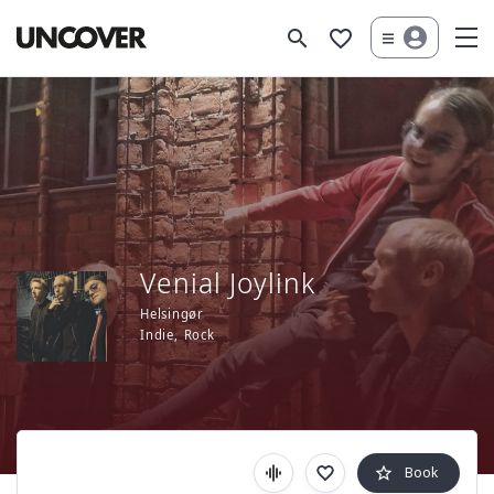
search
favorite_border
Venial Joylink
Helsingør
Indie
Rock
star_border
Book