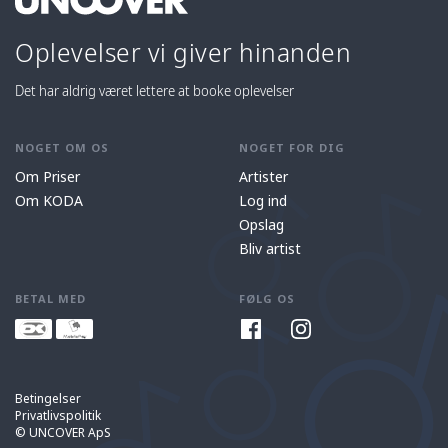
Oplevelser vi giver hinanden
Det har aldrig været lettere at booke oplevelser
NOGET OM OS
NOGET FOR DIG
Om Priser
Artister
Om KODA
Log ind
Opslag
Bliv artist
BETAL MED
FØLG OS
Betingelser
Privatlivspolitik
© UNCOVER ApS