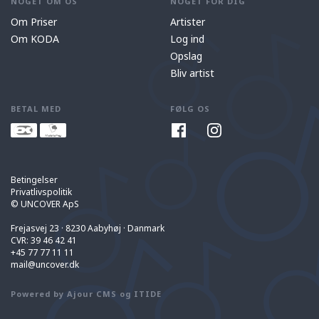
NOGET OM OS
NOGET FOR DIG
Om Priser
Artister
Om KODA
Log ind
Opslag
Bliv artist
BETAL MED
FØLG OS
Betingelser
Privatlivspolitik
© UNCOVER ApS
Frejasvej 23 · 8230 Aabyhøj · Danmark
CVR: 39 46 42 41
+45 77 77 11 11
mail@uncover.dk
Powered by
Ajour CMS
og ITIDE