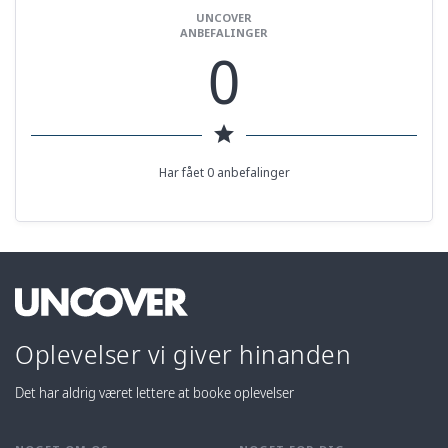
UNCOVER
ANBEFALINGER
0
star
Har fået 0 anbefalinger
Oplevelser vi giver hinanden
Det har aldrig været lettere at booke oplevelser