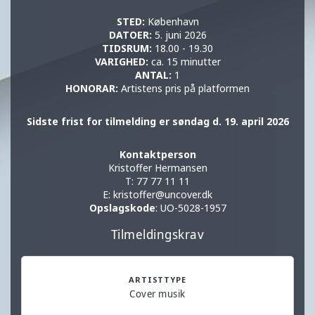
STED:
København
DATOER:
5. juni 2026
TIDSRUM:
18.00 - 19.30
VARIGHED:
ca. 15 minutter
ANTAL:
1
HONORAR:
Artistens pris på platformen
Sidste frist for tilmelding er søndag d. 19. april 2026
Kontaktperson
Kristoffer Hermansen
T:
77 77 11 11
E:
kristoffer@uncover.dk
Opslagskode
: UO-5028-1957
Tilmeldingskrav
ARTISTTYPE
Cover musik