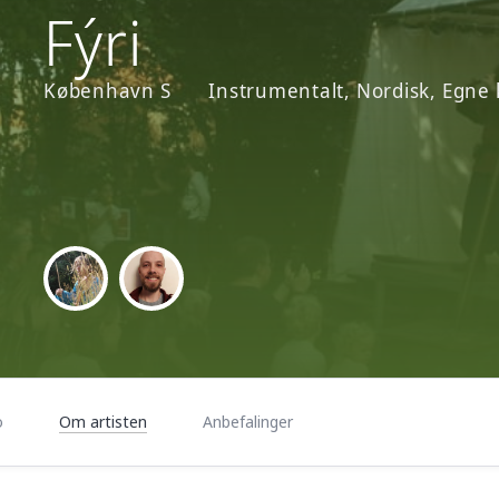
Fýri
København S
Instrumentalt
Nordisk
Egne 
AMALIE MALMGREN ASMILD
MORTEN VESTERGAARD
Nøgleharpe
Mandolin
o
Om artisten
Anbefalinger