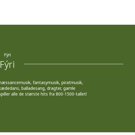
Fýri
Fýri
enæssancemusik, fantasymusik, piratmusik,
, kædedans, balladesang, dragter, gamle
ller alle de største hits fra 800-1500-tallet!