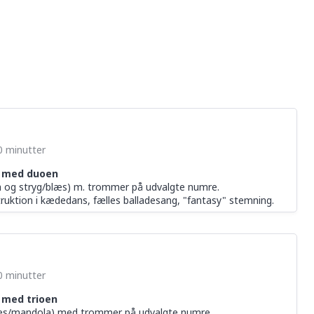
90 minutter
t med duoen
 og stryg/blæs) m. trommer på udvalgte numre.
struktion i kædedans, fælles balladesang, "fantasy" stemning.
90 minutter
 med trioen
blæs/mandola) med trommer på udvalgte numre.