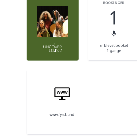
BOOKINGER
1
mic
Er blevet booket
1 gange
www.fyri.band