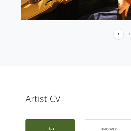
1
Artist CV
FÝRI
UNCOVER