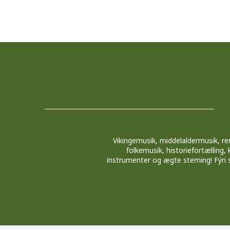
Vikingemusik, middelaldermusik, r
folkemusik, historiefortælling
instrumenter og ægte steming! Fýri spi